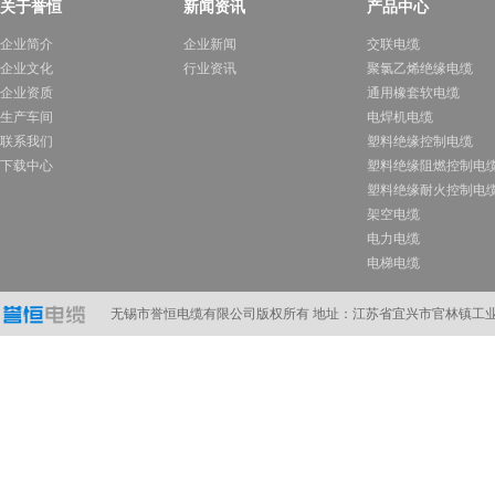
关于誉恒
新闻资讯
产品中心
企业简介
企业新闻
交联电缆
企业文化
行业资讯
聚氯乙烯绝缘电缆
企业资质
通用橡套软电缆
生产车间
电焊机电缆
联系我们
塑料绝缘控制电缆
下载中心
塑料绝缘阻燃控制电
塑料绝缘耐火控制电
架空电缆
电力电缆
电梯电缆
计算机电缆
在线订购
无锡市誉恒电缆有限公司版权所有 地址：江苏省宜兴市官林镇工业A区 电话：