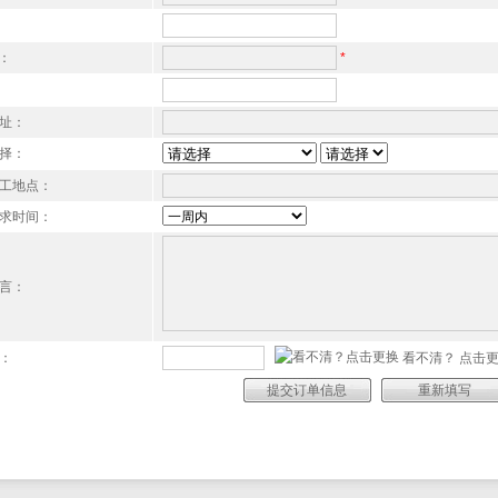
l：
*
址：
择：
工地点：
求时间：
言：
：
看不清？
点击