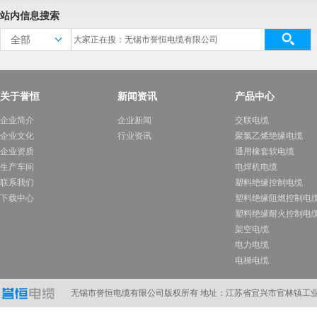
站内信息搜索
全部
关于誉恒
新闻资讯
产品中心
企业简介
企业新闻
交联电缆
企业文化
行业资讯
聚氯乙烯绝缘电缆
企业资质
通用橡套软电缆
生产车间
电焊机电缆
联系我们
塑料绝缘控制电缆
下载中心
塑料绝缘阻燃控制电
塑料绝缘耐火控制电
架空电缆
电力电缆
电梯电缆
计算机电缆
在线订购
无锡市誉恒电缆有限公司版权所有 地址：江苏省宜兴市官林镇工业A区 电话：