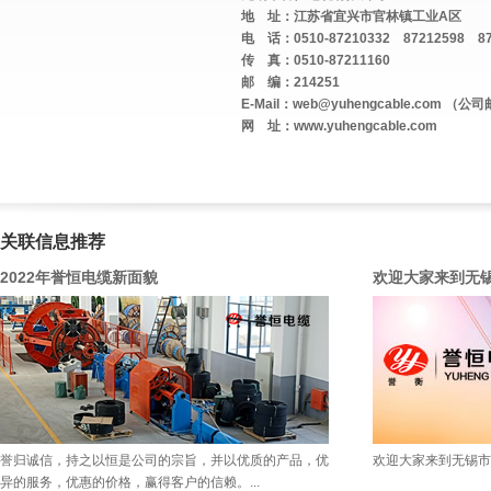
地 址：江苏省宜兴市官林镇工业A区
电 话：0510-87210332 87212598 87
传 真：0510-87211160
邮 编：214251
E-Mail：
web@yuhengcable.com
（
公司
网 址：
www.yuhengcable.com
关联信息推荐
2022年誉恒电缆新面貌
欢迎大家来到无
誉归诚信，持之以恒是公司的宗旨，并以优质的产品，优
欢迎大家来到无锡市
异的服务，优惠的价格，赢得客户的信赖。...