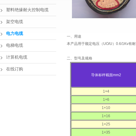
塑料绝缘耐火控制电缆
架空电缆
电力电缆
一、用途
本产品用于额定电压（UO/U）0.6/1Kv
电梯电缆
计算机电缆
二、型号及规格
在线订购
导体标秤截面mm2
1×4
1×6
1×10
1×16
1×25
1×35