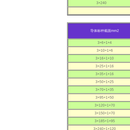
3×240
导体标秤截面mm2
3×6+1×4
3×10+1×6
3×16+1×10
3×25+1×16
3×35+1×16
3×50+1×25
3×70+1×35
3×95+1×50
3×120+1×70
3×150+1×70
3×185+1×95
3×240+1×120