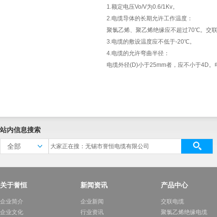
1.额定电压Vo/V为0.6/1Kv。
2.电缆导体的长期允许工作温度：
聚氯乙烯、聚乙烯绝缘应不超过70℃。交联
3.电缆的敷设温度应不低于-20℃。
4.电缆的允许弯曲半径：
电缆外径(D)小于25mm者，应不小于4D。
站内信息搜索
全部
关于誉恒
新闻资讯
产品中心
企业简介
企业新闻
交联电缆
企业文化
行业资讯
聚氯乙烯绝缘电缆