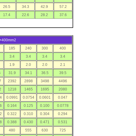
26.5
34.3
42.9
57.2
17.4
22.6
28.2
37.6
1×400mm2
0
185
240
300
400
3.4
3.4
3.4
3.4
1.9
2.0
2.0
2.1
5
31.9
34.1
36.5
39.5
7
2392
2898
3498
4496
2
1218
1465
1695
2080
4
0.0991
0.0754
0.0601
0.047
6
0.164
0.125
0.100
0.0778
2
0.322
0.310
0.304
0.294
8
0.388
0.430
0.471
0.531
5
480
555
630
725