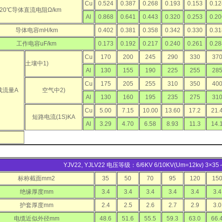
Cu
0.524
0.387
0.268
0.193
0.153
0.12
20℃导体直流电阻Ω/km
Al
0.868
0.641
0.443
0.320
0.253
0.20
导体电容mH/km
0.402
0.381
0.358
0.342
0.330
0.31
工作电容uF/km
0.173
0.192
0.217
0.240
0.261
0.28
Cu
170
200
245
290
330
37
土壤中1)
Al
130
155
190
225
255
28
Cu
175
205
255
310
350
40
载流量A
空气中2)
Al
130
160
195
235
275
31
Cu
5.00
7.15
10.00
13.60
17.2
21.
短路电流(1S)KA
Al
3.29
4.70
6.58
8.93
11.3
14.
YJV22, YJLV22 电压等级：6/6KV 6/10KV(Um=12kv) 3×3
标称截面mm2
35
50
70
95
120
15
绝缘厚度mm
3.4
3.4
3.4
3.4
3.4
3.4
护套厚度mm
2.4
2.5
2.6
2.7
2.9
3.0
电缆近似外径mm
48.6
51.6
55.5
59.3
63.0
66.