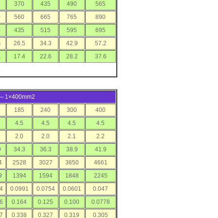
0
370
435
490
565
0
560
665
765
890
0
435
515
595
695
4
26.5
34.3
42.9
57.2
1
17.4
22.6
28.2
37.6
35～1×400mm2
0
185
240
300
400
4.5
4.5
4.5
4.5
2.0
2.0
2.1
2.2
9
34.3
36.3
38.9
41.9
4
2528
3027
3650
4661
9
1394
1594
1848
2245
4
0.0991
0.0754
0.0601
0.047
6
0.164
0.125
0.100
0.0778
7
0.338
0.327
0.319
0.305