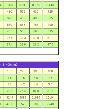
4
0.307
0.339
0.370
0.418
5
480
555
630
725
0
370
435
490
565
0
560
665
765
890
0
435
515
595
695
4
26.5
34.3
42.9
57.2
1
17.4
22.6
28.2
37.6
35～3×400mm2
0
185
240
300
400
4.5
4.5
4.5
4.5
3.1
3.2
3.4
3.6
8
70.9
75.4
81.0
87.5
3
8249
9889
11986
15104
9
4780
5525
6388
7748