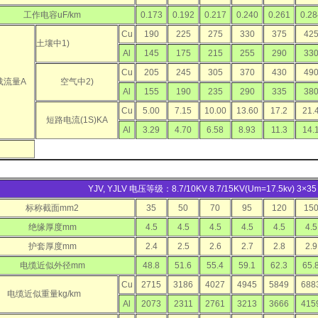
工作电容uF/km
0.173
0.192
0.217
0.240
0.261
0.28
Cu
190
225
275
330
375
42
土壤中1)
Al
145
175
215
255
290
33
Cu
205
245
305
370
430
49
载流量A
空气中2)
Al
155
190
235
290
335
38
Cu
5.00
7.15
10.00
13.60
17.2
21.
短路电流(1S)KA
Al
3.29
4.70
6.58
8.93
11.3
14.
YJV, YJLV 电压等级：8.7/10KV 8.7/15KV(Um=17.5kv) 3×
标称截面mm2
35
50
70
95
120
15
绝缘厚度mm
4.5
4.5
4.5
4.5
4.5
4.5
护套厚度mm
2.4
2.5
2.6
2.7
2.8
2.9
电缆近似外径mm
48.8
51.6
55.4
59.1
62.3
65.
Cu
2715
3186
4027
4945
5849
688
电缆近似重量kg/km
Al
2073
2311
2761
3213
3666
415