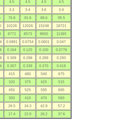
4.5
4.5
4.5
4.5
3.3
3.4
3.6
3.9
6
76.9
81.6
88.6
95.5
0
10226
12026
15248
18721
6
6772
8573
9650
11365
4
0.0991
0.0754
0.0601
0.047
6
0.164
0.125
0.100
0.0778
8
0.309
0.298
0.289
0.293
4
0.307
0.339
0.370
0.418
5
415
480
540
675
5
320
375
425
515
5
450
525
595
695
5
350
410
470
560
4
26.5
34.3
42.9
57.2
1
17.4
22.6
28.2
37.6