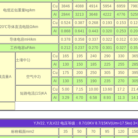
Cu
3846
4088
4914
5954
6959
798
电缆近似重量kg/km
Al
2844
3213
3648
4222
4776
525
Cu
0.524
0.387
0.268
0.193
0.153
0.12
20℃导体直流电阻Ω/km
Al
0.868
0.641
0.443
0.320
0.253
0.20
导体电容mH/km
0.378
0.358
0.337
0.322
0.312
0.30
工作电容uF/km
0.212
0.237
0.270
0.301
0.327
0.35
Cu
165
195
240
290
330
36
土壤中1)
Al
130
150
185
225
255
28
Cu
175
200
250
305
350
39
载流量A
空气中2)
Al
130
155
190
235
270
30
Cu
5.00
7.15
10.00
13.60
17.2
21.
短路电流(1S)KA
Al
3.29
4.70
6.58
8.93
11.3
14.
YJV22, YJLV22 电压等级：8.7/10KV 8.7/15KV(Um=17.5kv) 
标称截面mm2
35
50
70
95
120
15