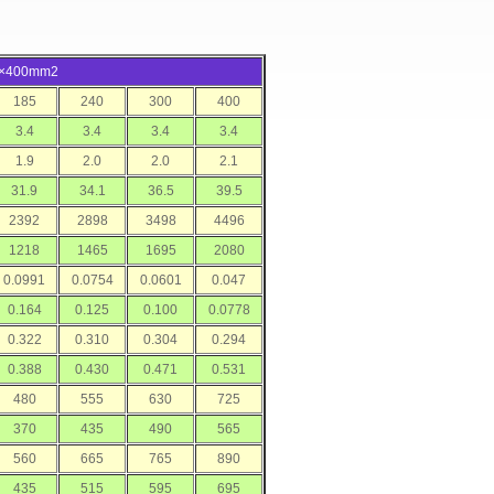
1×400mm2
185
240
300
400
3.4
3.4
3.4
3.4
1.9
2.0
2.0
2.1
31.9
34.1
36.5
39.5
2392
2898
3498
4496
1218
1465
1695
2080
0.0991
0.0754
0.0601
0.047
0.164
0.125
0.100
0.0778
0.322
0.310
0.304
0.294
0.388
0.430
0.471
0.531
480
555
630
725
370
435
490
565
560
665
765
890
435
515
595
695