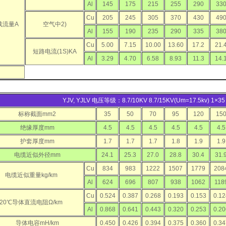
Al
145
175
215
255
290
33
Cu
205
245
305
370
430
49
载流量A
空气中2)
Al
155
190
235
290
335
38
Cu
5.00
7.15
10.00
13.60
17.2
21.
短路电流(1S)KA
Al
3.29
4.70
6.58
8.93
11.3
14.
YJV, YJLV 电压等级：8.7/10KV 8.7/15KV(Um=17.5kv) 1×
标称截面mm2
35
50
70
95
120
15
绝缘厚度mm
4.5
4.5
4.5
4.5
4.5
4.5
护套厚度mm
1.7
1.7
1.7
1.8
1.9
1.9
电缆近似外径mm
24.1
25.3
27.0
28.8
30.4
31.
Cu
834
983
1222
1507
1779
208
电缆近似重量kg/km
Al
624
696
807
938
1062
118
Cu
0.524
0.387
0.268
0.193
0.153
0.12
20℃导体直流电阻Ω/km
Al
0.868
0.641
0.443
0.320
0.253
0.20
导体电容mH/km
0.450
0.426
0.394
0.375
0.360
0.34