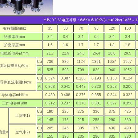
YJV, YJLV 电压等级：6/6KV 6/10KV(Um=12kv) 1×35～
标称截面mm2
35
50
70
95
120
150
绝缘厚度mm
3.4
3.4
3.4
3.4
3.4
3.4
护套厚度mm
1.6
1.6
1.7
1.7
1.8
1.8
电缆近似外径mm
21.7
22.9
24.8
26.4
28.0
29.5
Cu
736
880
1124
1391
1657
1957
缆近似重量kg/km
Al
525
593
709
822
940
1062
Cu
0.524
0.387
0.268
0.193
0.153
0.124
℃导体直流电阻Ω/km
Al
0.868
0.641
0.443
0.320
0.253
0.206
导体电容mH/km
0.430
0.408
0.376
0.355
0.344
0.332
工作电容uF/km
0.212
0.237
0.270
0.301
0.327
0.358
Cu
190
225
275
330
375
425
土壤中1)
Al
145
175
215
255
290
330
Cu
205
245
305
370
430
490
流量A
空气中2)
Al
155
190
235
290
335
380