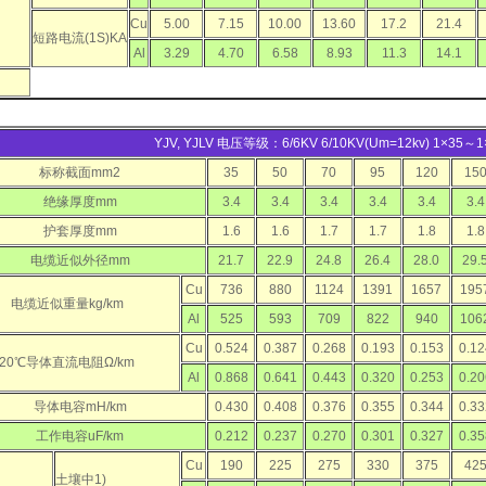
Cu
5.00
7.15
10.00
13.60
17.2
21.4
短路电流(1S)KA
Al
3.29
4.70
6.58
8.93
11.3
14.1
YJV, YJLV 电压等级：6/6KV 6/10KV(Um=12kv) 1×35～
标称截面mm2
35
50
70
95
120
15
绝缘厚度mm
3.4
3.4
3.4
3.4
3.4
3.4
护套厚度mm
1.6
1.6
1.7
1.7
1.8
1.8
电缆近似外径mm
21.7
22.9
24.8
26.4
28.0
29.
Cu
736
880
1124
1391
1657
195
电缆近似重量kg/km
Al
525
593
709
822
940
106
Cu
0.524
0.387
0.268
0.193
0.153
0.12
20℃导体直流电阻Ω/km
Al
0.868
0.641
0.443
0.320
0.253
0.20
导体电容mH/km
0.430
0.408
0.376
0.355
0.344
0.33
工作电容uF/km
0.212
0.237
0.270
0.301
0.327
0.35
Cu
190
225
275
330
375
42
土壤中1)