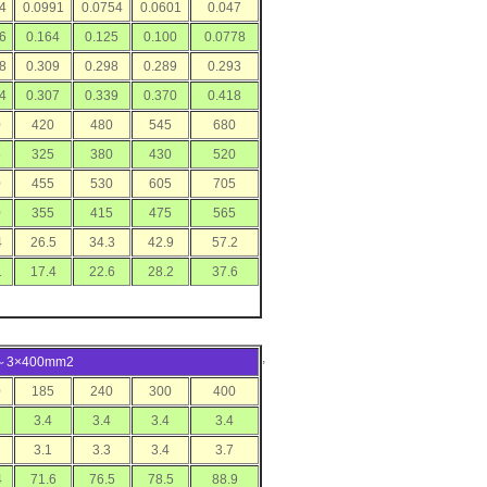
4
0.0991
0.0754
0.0601
0.047
6
0.164
0.125
0.100
0.0778
8
0.309
0.298
0.289
0.293
4
0.307
0.339
0.370
0.418
0
420
480
545
680
5
325
380
430
520
0
455
530
605
705
0
355
415
475
565
4
26.5
34.3
42.9
57.2
1
17.4
22.6
28.2
37.6
,
5～3×400mm2
0
185
240
300
400
3.4
3.4
3.4
3.4
3.1
3.3
3.4
3.7
4
71.6
76.5
78.5
88.9