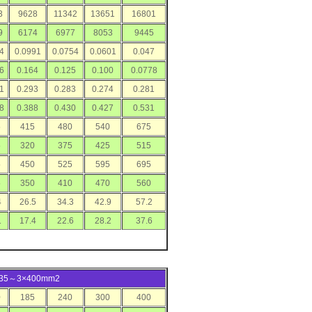
3
9628
11342
13651
16801
9
6174
6977
8053
9445
4
0.0991
0.0754
0.0601
0.047
6
0.164
0.125
0.100
0.0778
1
0.293
0.283
0.274
0.281
8
0.388
0.430
0.427
0.531
5
415
480
540
675
5
320
375
425
515
5
450
525
595
695
5
350
410
470
560
4
26.5
34.3
42.9
57.2
1
17.4
22.6
28.2
37.6
3×35～3×400mm2
0
185
240
300
400