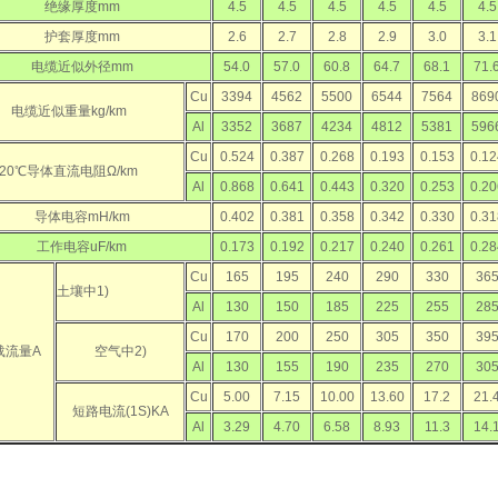
绝缘厚度mm
4.5
4.5
4.5
4.5
4.5
4.5
护套厚度mm
2.6
2.7
2.8
2.9
3.0
3.1
电缆近似外径mm
54.0
57.0
60.8
64.7
68.1
71.
Cu
3394
4562
5500
6544
7564
869
电缆近似重量kg/km
Al
3352
3687
4234
4812
5381
596
Cu
0.524
0.387
0.268
0.193
0.153
0.12
20℃导体直流电阻Ω/km
Al
0.868
0.641
0.443
0.320
0.253
0.20
导体电容mH/km
0.402
0.381
0.358
0.342
0.330
0.31
工作电容uF/km
0.173
0.192
0.217
0.240
0.261
0.28
Cu
165
195
240
290
330
36
土壤中1)
Al
130
150
185
225
255
28
Cu
170
200
250
305
350
39
载流量A
空气中2)
Al
130
155
190
235
270
30
Cu
5.00
7.15
10.00
13.60
17.2
21.
短路电流(1S)KA
Al
3.29
4.70
6.58
8.93
11.3
14.