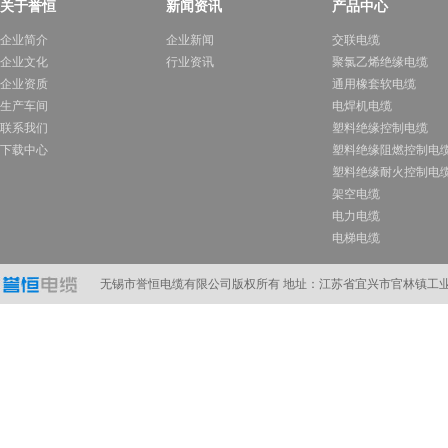
关于誉恒
新闻资讯
产品中心
企业简介
企业新闻
交联电缆
企业文化
行业资讯
聚氯乙烯绝缘电缆
企业资质
通用橡套软电缆
生产车间
电焊机电缆
联系我们
塑料绝缘控制电缆
下载中心
塑料绝缘阻燃控制电
塑料绝缘耐火控制电
架空电缆
电力电缆
电梯电缆
计算机电缆
在线订购
无锡市誉恒电缆有限公司版权所有 地址：江苏省宜兴市官林镇工业A区 电话：