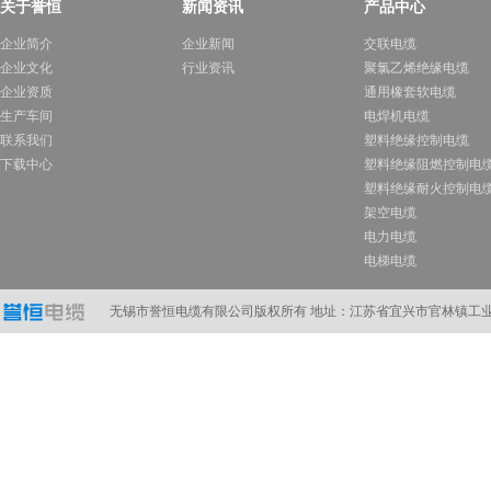
关于誉恒
新闻资讯
产品中心
企业简介
企业新闻
交联电缆
企业文化
行业资讯
聚氯乙烯绝缘电缆
企业资质
通用橡套软电缆
生产车间
电焊机电缆
联系我们
塑料绝缘控制电缆
下载中心
塑料绝缘阻燃控制电
塑料绝缘耐火控制电
架空电缆
电力电缆
电梯电缆
计算机电缆
在线订购
无锡市誉恒电缆有限公司版权所有 地址：江苏省宜兴市官林镇工业A区 电话：